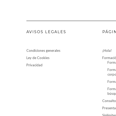
AVISOS LEGALES
PÁGI
Condiciones generales
¡Hola!
Ley de Cookies
Formaci
Forma
Privacidad
Forma
corpo
Forma
Forma
búsq
Consulto
Presenta
Sinlímit