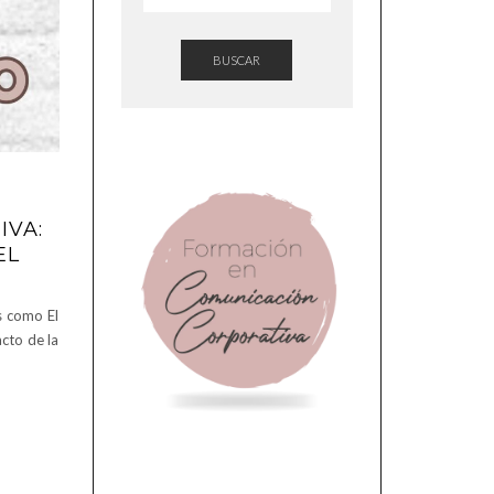
BUSCAR
IVA:
EL
s como El
cto de la