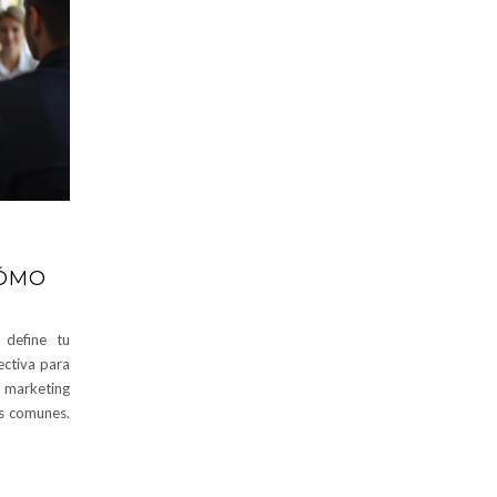
CÓMO
 define tu
fectiva para
 marketing
es comunes.