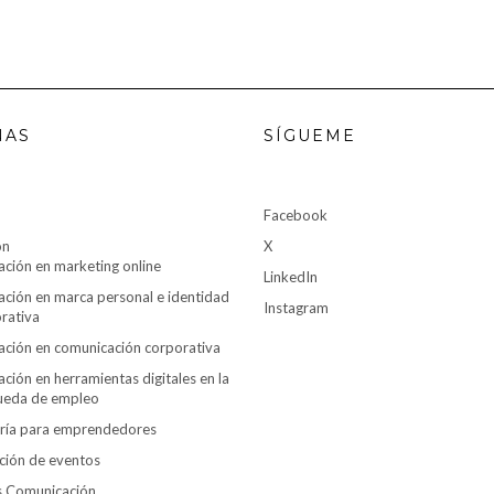
NAS
SÍGUEME
Facebook
ón
X
ción en marketing online
LinkedIn
ción en marca personal e identidad
Instagram
rativa
ción en comunicación corporativa
ción en herramientas digitales en la
ueda de empleo
ría para emprendedores
ción de eventos
es Comunicación