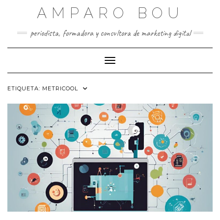
Saltar
AMPARO BOU
al
contenido
periodista, formadora y consultora de marketing digital
Cambiar modo de navegación
ETIQUETA:
METRICOOL