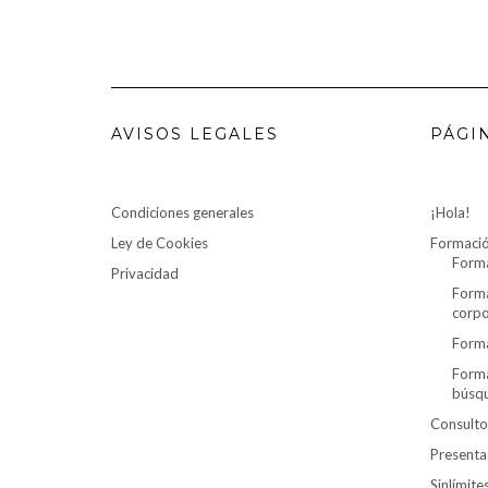
AVISOS LEGALES
PÁGI
Condiciones generales
¡Hola!
Ley de Cookies
Formaci
Forma
Privacidad
Forma
corpo
Forma
Forma
búsq
Consulto
Presenta
Sinlímit