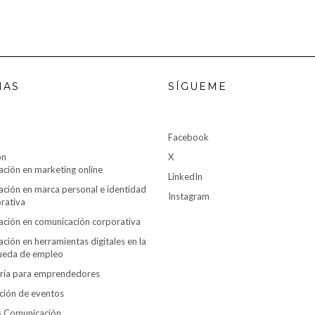
NAS
SÍGUEME
Facebook
ón
X
ción en marketing online
LinkedIn
ción en marca personal e identidad
Instagram
rativa
ción en comunicación corporativa
ción en herramientas digitales en la
ueda de empleo
ría para emprendedores
ción de eventos
es Comunicación