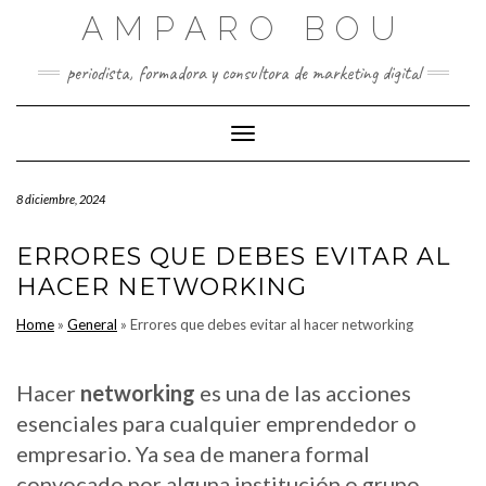
Saltar
AMPARO BOU
al
contenido
periodista, formadora y consultora de marketing digital
Cambiar modo de navegación
8 diciembre, 2024
ERRORES QUE DEBES EVITAR AL
HACER NETWORKING
Home
»
General
»
Errores que debes evitar al hacer networking
Hacer
networking
es una de las acciones
esenciales para cualquier emprendedor o
empresario. Ya sea de manera formal
convocado por alguna institución o grupo