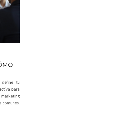
CÓMO
 define tu
fectiva para
 marketing
es comunes.