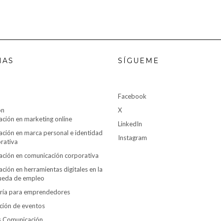
NAS
SÍGUEME
Facebook
ón
X
ción en marketing online
LinkedIn
ción en marca personal e identidad
Instagram
rativa
ción en comunicación corporativa
ción en herramientas digitales en la
ueda de empleo
ría para emprendedores
ción de eventos
es Comunicación