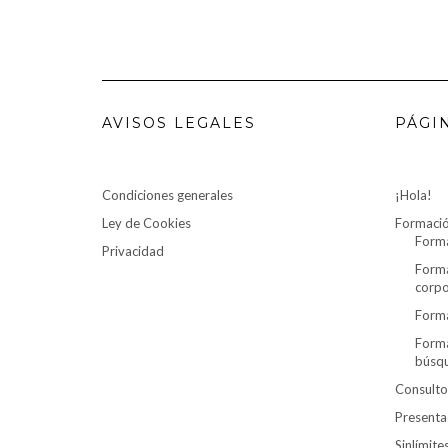
AVISOS LEGALES
PÁGI
Condiciones generales
¡Hola!
Ley de Cookies
Formaci
Forma
Privacidad
Forma
corpo
Forma
Forma
búsq
Consulto
Presenta
Sinlímit