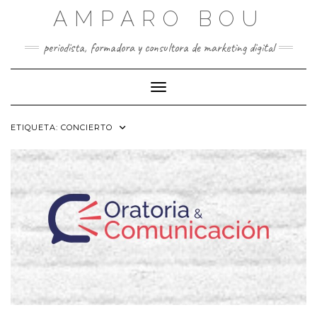
Saltar
AMPARO BOU
al
contenido
periodista, formadora y consultora de marketing digital
Cambiar modo de navegación
ETIQUETA:
CONCIERTO