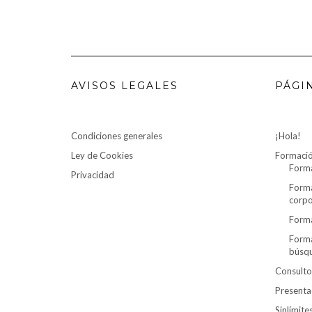
AVISOS LEGALES
PÁGI
Condiciones generales
¡Hola!
Ley de Cookies
Formaci
Forma
Privacidad
Forma
corpo
Forma
Forma
búsq
Consulto
Presenta
Sinlímit