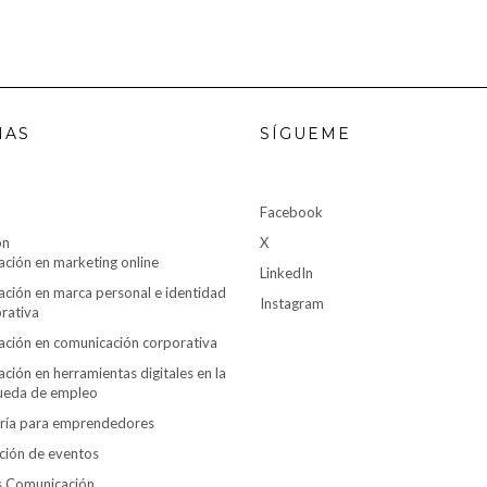
NAS
SÍGUEME
Facebook
ón
X
ción en marketing online
LinkedIn
ción en marca personal e identidad
Instagram
rativa
ción en comunicación corporativa
ción en herramientas digitales en la
ueda de empleo
ría para emprendedores
ción de eventos
es Comunicación