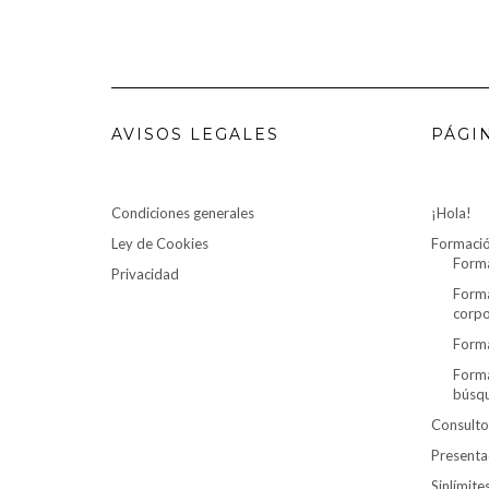
AVISOS LEGALES
PÁGI
Condiciones generales
¡Hola!
Ley de Cookies
Formaci
Forma
Privacidad
Forma
corpo
Forma
Forma
búsq
Consulto
Presenta
Sinlímit