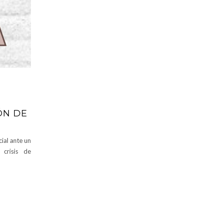
ÓN DE
cial ante un
 crisis de