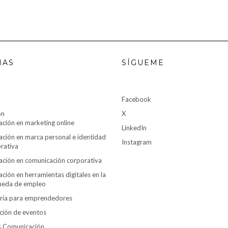
NAS
SÍGUEME
Facebook
ón
X
ción en marketing online
LinkedIn
ción en marca personal e identidad
Instagram
rativa
ción en comunicación corporativa
ción en herramientas digitales en la
ueda de empleo
ría para emprendedores
ción de eventos
es Comunicación