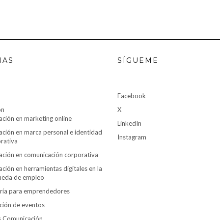
NAS
SÍGUEME
Facebook
ón
X
ción en marketing online
LinkedIn
ción en marca personal e identidad
Instagram
rativa
ción en comunicación corporativa
ción en herramientas digitales en la
ueda de empleo
ría para emprendedores
ción de eventos
es Comunicación