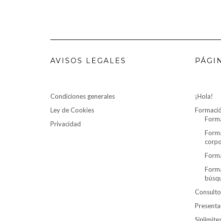
AVISOS LEGALES
PÁGI
Condiciones generales
¡Hola!
Ley de Cookies
Formaci
Forma
Privacidad
Forma
corpo
Forma
Forma
búsq
Consulto
Presenta
Sinlímit