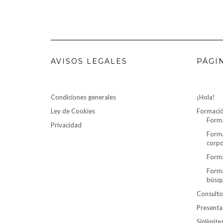
AVISOS LEGALES
PÁGI
Condiciones generales
¡Hola!
Ley de Cookies
Formaci
Forma
Privacidad
Forma
corpo
Forma
Forma
búsq
Consulto
Presenta
Sinlímit