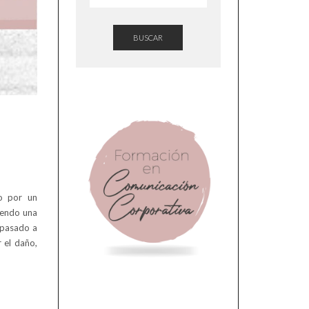
BUSCAR
E
o por un
tiendo una
 pasado a
 el daño,