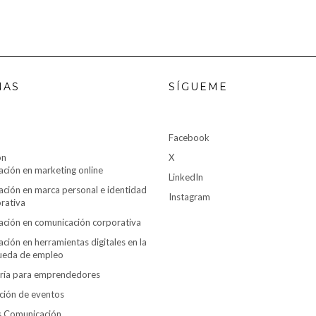
NAS
SÍGUEME
Facebook
ón
X
ción en marketing online
LinkedIn
ción en marca personal e identidad
Instagram
rativa
ción en comunicación corporativa
ción en herramientas digitales en la
ueda de empleo
ría para emprendedores
ción de eventos
es Comunicación